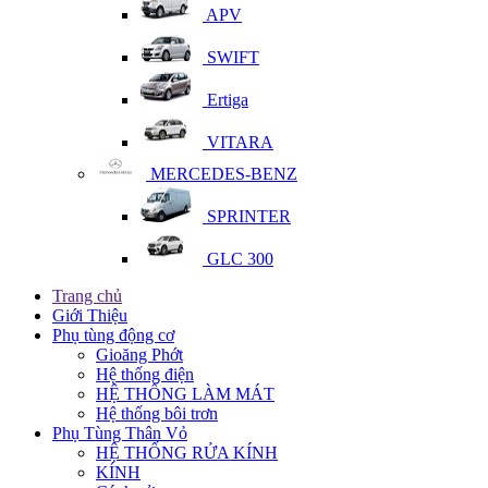
APV
SWIFT
Ertiga
VITARA
MERCEDES-BENZ
SPRINTER
GLC 300
Trang chủ
Giới Thiệu
Phụ tùng động cơ
Gioăng Phớt
Hệ thống điện
HỆ THỐNG LÀM MÁT
Hệ thống bôi trơn
Phụ Tùng Thân Vỏ
HỆ THỐNG RỬA KÍNH
KÍNH