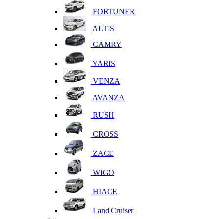
FORTUNER
ALTIS
CAMRY
YARIS
VENZA
AVANZA
RUSH
CROSS
ZACE
WIGO
HIACE
Land Cruiser