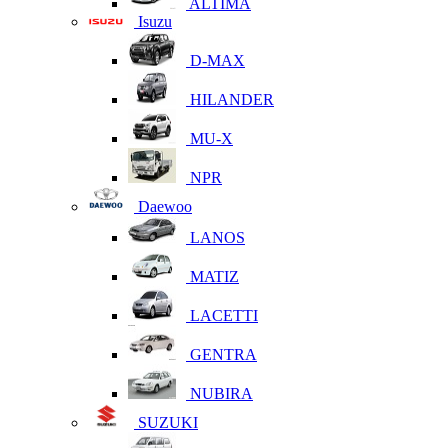
ALTIMA
Isuzu
D-MAX
HILANDER
MU-X
NPR
Daewoo
LANOS
MATIZ
LACETTI
GENTRA
NUBIRA
SUZUKI