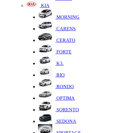
KIA
MORNING
CARENS
CERATO
FORTE
K3.
RIO
RONDO
OPTIMA
SORENTO
SEDONA
SPORTAGE