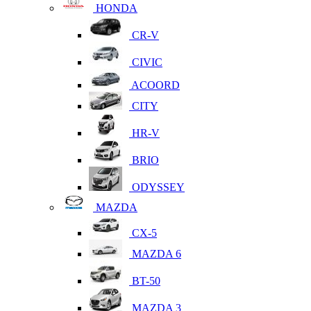
HONDA
CR-V
CIVIC
ACOORD
CITY
HR-V
BRIO
ODYSSEY
MAZDA
CX-5
MAZDA 6
BT-50
MAZDA 3