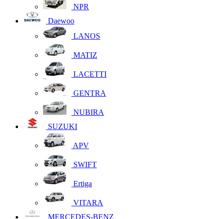
NPR
Daewoo
LANOS
MATIZ
LACETTI
GENTRA
NUBIRA
SUZUKI
APV
SWIFT
Ertiga
VITARA
MERCEDES-BENZ