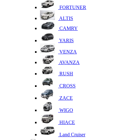
FORTUNER
ALTIS
CAMRY
YARIS
VENZA
AVANZA
RUSH
CROSS
ZACE
WIGO
HIACE
Land Cruiser