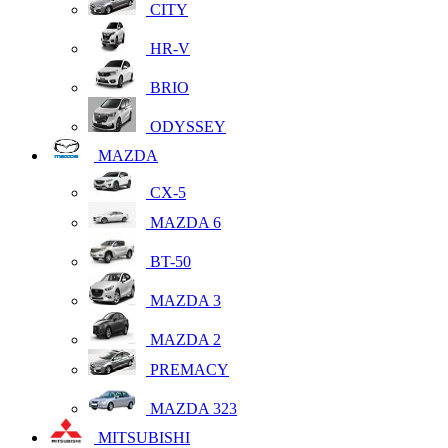
CITY
HR-V
BRIO
ODYSSEY
MAZDA
CX-5
MAZDA 6
BT-50
MAZDA 3
MAZDA 2
PREMACY
MAZDA 323
MITSUBISHI