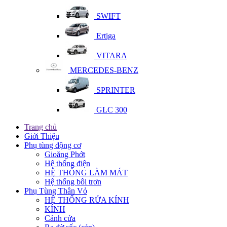
SWIFT
Ertiga
VITARA
MERCEDES-BENZ
SPRINTER
GLC 300
Trang chủ
Giới Thiệu
Phụ tùng động cơ
Gioăng Phớt
Hệ thống điện
HỆ THỐNG LÀM MÁT
Hệ thống bôi trơn
Phụ Tùng Thân Vỏ
HỆ THỐNG RỬA KÍNH
KÍNH
Cánh cửa