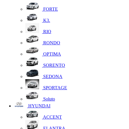
FORTE
K3.
RIO
RONDO
OPTIMA
SORENTO
SEDONA
SPORTAGE
Soluto
HYUNDAI
ACCENT
ELANTRA