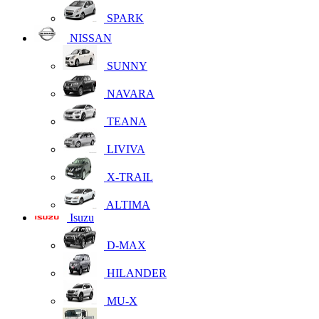
SPARK
NISSAN
SUNNY
NAVARA
TEANA
LIVIVA
X-TRAIL
ALTIMA
Isuzu
D-MAX
HILANDER
MU-X