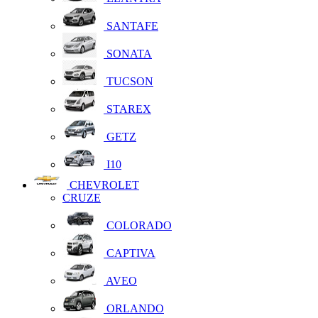
SANTAFE
SONATA
TUCSON
STAREX
GETZ
I10
CHEVROLET
CRUZE
COLORADO
CAPTIVA
AVEO
ORLANDO