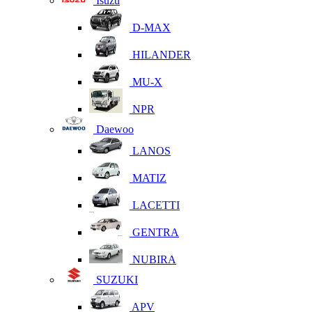
Isuzu
D-MAX
HILANDER
MU-X
NPR
Daewoo
LANOS
MATIZ
LACETTI
GENTRA
NUBIRA
SUZUKI
APV