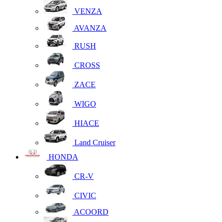
VENZA
AVANZA
RUSH
CROSS
ZACE
WIGO
HIACE
Land Cruiser
HONDA
CR-V
CIVIC
ACOORD