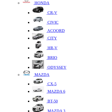
HONDA
CR-V
CIVIC
ACOORD
CITY
HR-V
BRIO
ODYSSEY
MAZDA
CX-5
MAZDA 6
BT-50
MAZDA 3