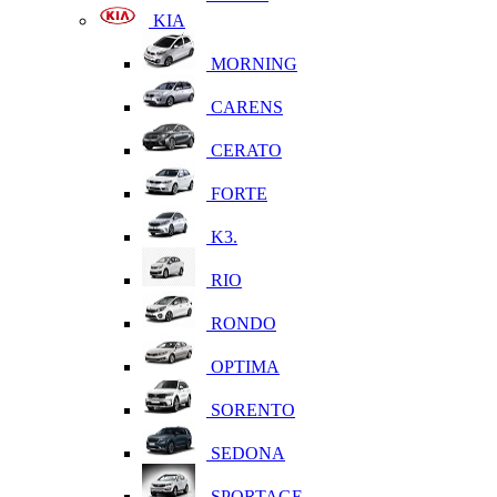
KIA
MORNING
CARENS
CERATO
FORTE
K3.
RIO
RONDO
OPTIMA
SORENTO
SEDONA
SPORTAGE