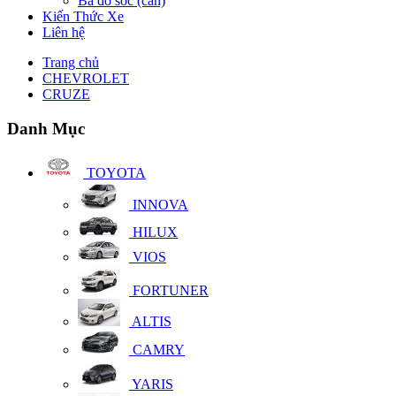
Ba đờ sốc (cản)
Kiến Thức Xe
Liên hệ
Trang chủ
CHEVROLET
CRUZE
Danh Mục
TOYOTA
INNOVA
HILUX
VIOS
FORTUNER
ALTIS
CAMRY
YARIS