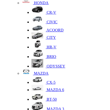
HONDA
CR-V
CIVIC
ACOORD
CITY
HR-V
BRIO
ODYSSEY
MAZDA
CX-5
MAZDA 6
BT-50
MAZDA 3