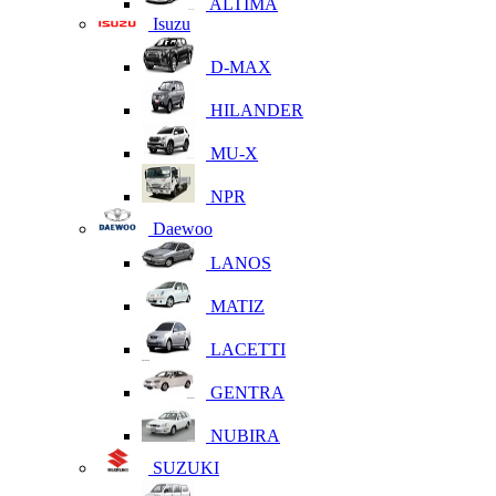
ALTIMA
Isuzu
D-MAX
HILANDER
MU-X
NPR
Daewoo
LANOS
MATIZ
LACETTI
GENTRA
NUBIRA
SUZUKI