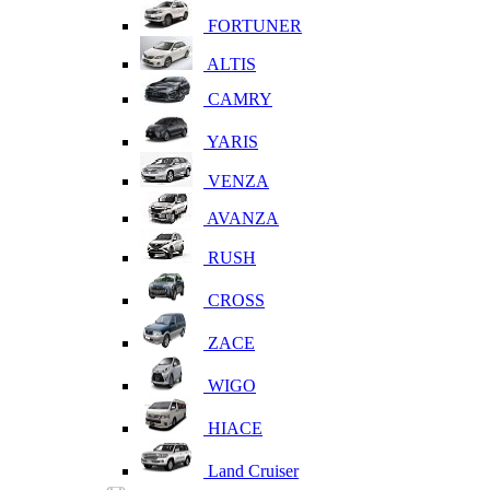
FORTUNER
ALTIS
CAMRY
YARIS
VENZA
AVANZA
RUSH
CROSS
ZACE
WIGO
HIACE
Land Cruiser