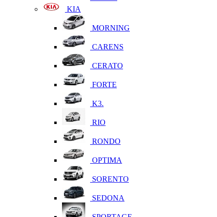
KIA
MORNING
CARENS
CERATO
FORTE
K3.
RIO
RONDO
OPTIMA
SORENTO
SEDONA
SPORTAGE