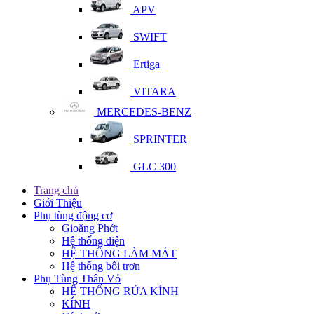
APV
SWIFT
Ertiga
VITARA
MERCEDES-BENZ
SPRINTER
GLC 300
Trang chủ
Giới Thiệu
Phụ tùng động cơ
Gioăng Phớt
Hệ thống điện
HỆ THỐNG LÀM MÁT
Hệ thống bôi trơn
Phụ Tùng Thân Vỏ
HỆ THỐNG RỬA KÍNH
KÍNH