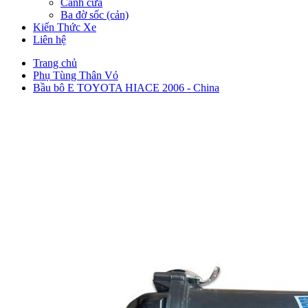
Cánh cửa
Ba đờ sốc (cản)
Kiến Thức Xe
Liên hệ
Trang chủ
Phụ Tùng Thân Vỏ
Bầu bô E TOYOTA HIACE 2006 - China