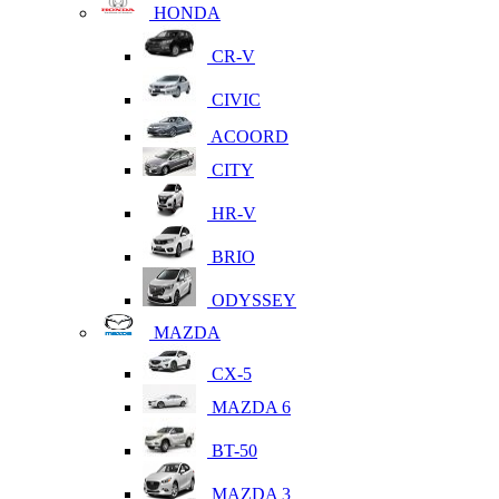
HONDA
CR-V
CIVIC
ACOORD
CITY
HR-V
BRIO
ODYSSEY
MAZDA
CX-5
MAZDA 6
BT-50
MAZDA 3