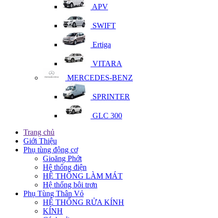
APV
SWIFT
Ertiga
VITARA
MERCEDES-BENZ
SPRINTER
GLC 300
Trang chủ
Giới Thiệu
Phụ tùng động cơ
Gioăng Phớt
Hệ thống điện
HỆ THỐNG LÀM MÁT
Hệ thống bôi trơn
Phụ Tùng Thân Vỏ
HỆ THỐNG RỬA KÍNH
KÍNH