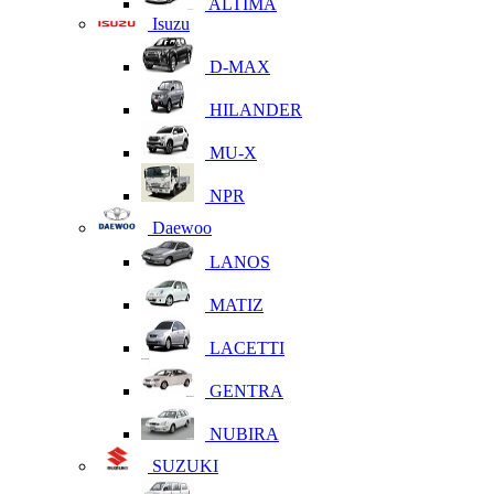
ALTIMA
Isuzu
D-MAX
HILANDER
MU-X
NPR
Daewoo
LANOS
MATIZ
LACETTI
GENTRA
NUBIRA
SUZUKI