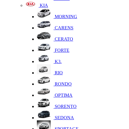
KIA
MORNING
CARENS
CERATO
FORTE
K3.
RIO
RONDO
OPTIMA
SORENTO
SEDONA
SPORTAGE