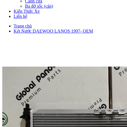
Cánh cửa
Ba đờ sốc (cản)
Kiến Thức Xe
Liên hệ
Trang chủ
Két Nước DAEWOO LANOS 1997- OEM