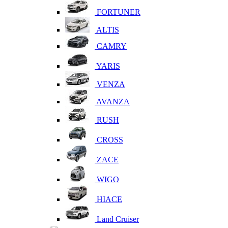
FORTUNER
ALTIS
CAMRY
YARIS
VENZA
AVANZA
RUSH
CROSS
ZACE
WIGO
HIACE
Land Cruiser