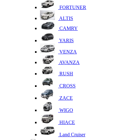
FORTUNER
ALTIS
CAMRY
YARIS
VENZA
AVANZA
RUSH
CROSS
ZACE
WIGO
HIACE
Land Cruiser