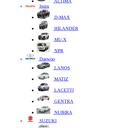
ALTIMA
Isuzu
D-MAX
HILANDER
MU-X
NPR
Daewoo
LANOS
MATIZ
LACETTI
GENTRA
NUBIRA
SUZUKI