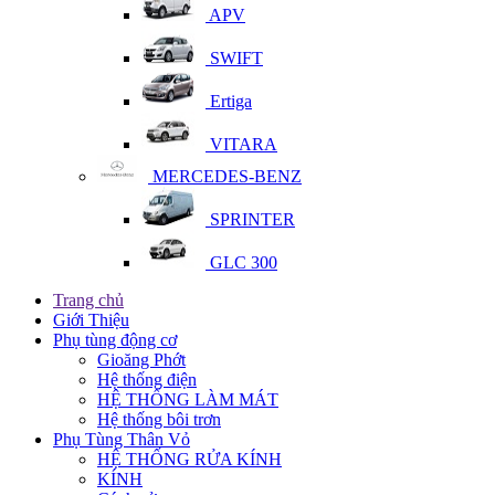
APV
SWIFT
Ertiga
VITARA
MERCEDES-BENZ
SPRINTER
GLC 300
Trang chủ
Giới Thiệu
Phụ tùng động cơ
Gioăng Phớt
Hệ thống điện
HỆ THỐNG LÀM MÁT
Hệ thống bôi trơn
Phụ Tùng Thân Vỏ
HỆ THỐNG RỬA KÍNH
KÍNH