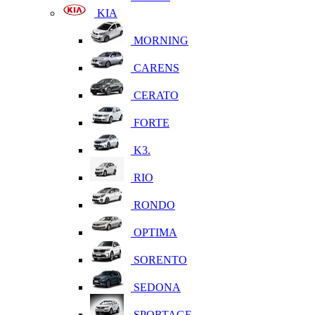
KIA
MORNING
CARENS
CERATO
FORTE
K3.
RIO
RONDO
OPTIMA
SORENTO
SEDONA
SPORTAGE