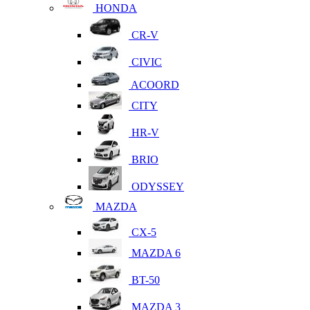
HONDA
CR-V
CIVIC
ACOORD
CITY
HR-V
BRIO
ODYSSEY
MAZDA
CX-5
MAZDA 6
BT-50
MAZDA 3