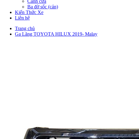
Cánh cửa
Ba đờ sốc (cản)
Kiến Thức Xe
Liên hệ
Trang chủ
Ga Lăng TOYOTA HILUX 2019- Malay