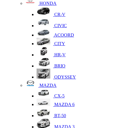
HONDA
CR-V
CIVIC
ACOORD
CITY
HR-V
BRIO
ODYSSEY
MAZDA
CX-5
MAZDA 6
BT-50
MAZDA 3