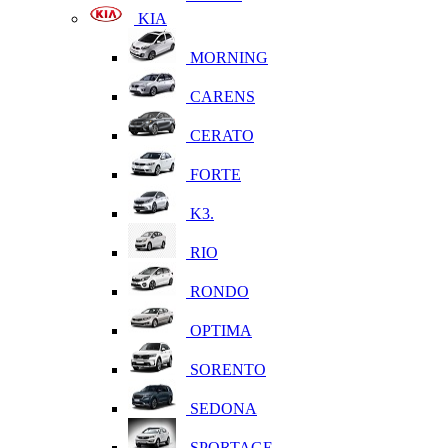
KIA
MORNING
CARENS
CERATO
FORTE
K3.
RIO
RONDO
OPTIMA
SORENTO
SEDONA
SPORTAGE