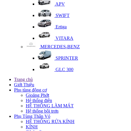
APV
SWIFT
Ertiga
VITARA
MERCEDES-BENZ
SPRINTER
GLC 300
Trang chủ
Giới Thiệu
Phụ tùng động cơ
Gioăng Phớt
Hệ thống điện
HỆ THỐNG LÀM MÁT
Hệ thống bôi trơn
Phụ Tùng Thân Vỏ
HỆ THỐNG RỬA KÍNH
KÍNH