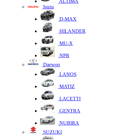
ALTIMA
Isuzu
D-MAX
HILANDER
MU-X
NPR
Daewoo
LANOS
MATIZ
LACETTI
GENTRA
NUBIRA
SUZUKI