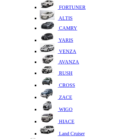
FORTUNER
ALTIS
CAMRY
YARIS
VENZA
AVANZA
RUSH
CROSS
ZACE
WIGO
HIACE
Land Cruiser