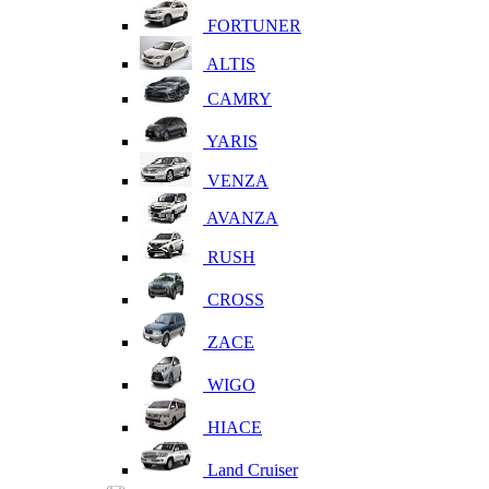
FORTUNER
ALTIS
CAMRY
YARIS
VENZA
AVANZA
RUSH
CROSS
ZACE
WIGO
HIACE
Land Cruiser