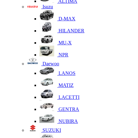
ALTIMA
Isuzu
D-MAX
HILANDER
MU-X
NPR
Daewoo
LANOS
MATIZ
LACETTI
GENTRA
NUBIRA
SUZUKI