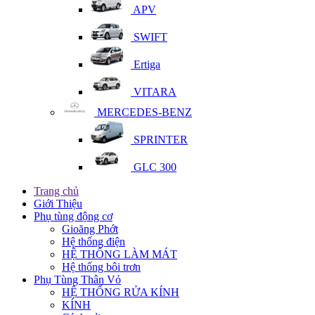
APV
SWIFT
Ertiga
VITARA
MERCEDES-BENZ
SPRINTER
GLC 300
Trang chủ
Giới Thiệu
Phụ tùng động cơ
Gioăng Phớt
Hệ thống điện
HỆ THỐNG LÀM MÁT
Hệ thống bôi trơn
Phụ Tùng Thân Vỏ
HỆ THỐNG RỬA KÍNH
KÍNH