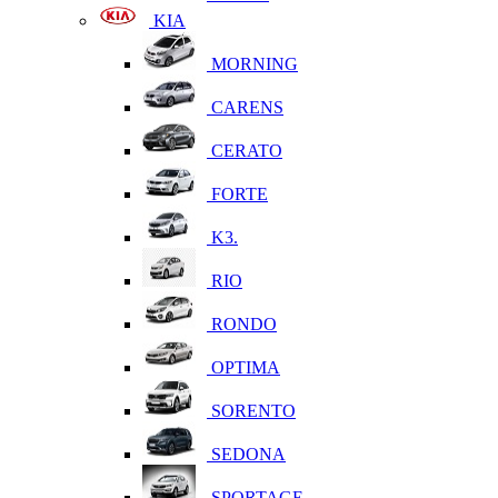
KIA
MORNING
CARENS
CERATO
FORTE
K3.
RIO
RONDO
OPTIMA
SORENTO
SEDONA
SPORTAGE