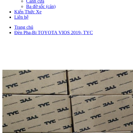
Cánh cửa
Ba đờ sốc (cản)
Kiến Thức Xe
Liên hệ
Trang chủ
Đèn Pha-Bi TOYOTA VIOS 2019- TYC