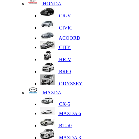
HONDA
CR-V
CIVIC
ACOORD
CITY
HR-V
BRIO
ODYSSEY
MAZDA
CX-5
MAZDA 6
BT-50
MAZDA 3