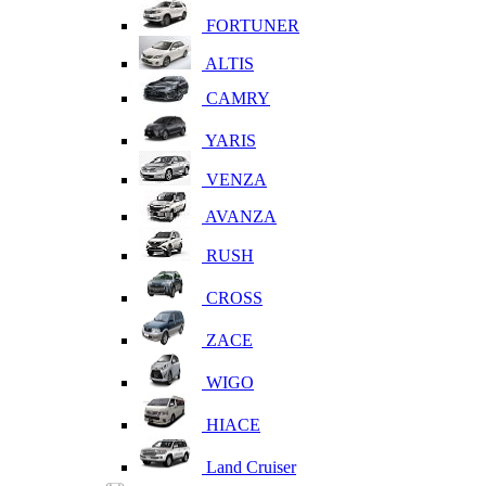
FORTUNER
ALTIS
CAMRY
YARIS
VENZA
AVANZA
RUSH
CROSS
ZACE
WIGO
HIACE
Land Cruiser