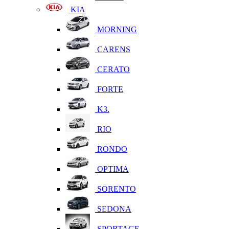
KIA
MORNING
CARENS
CERATO
FORTE
K3.
RIO
RONDO
OPTIMA
SORENTO
SEDONA
SPORTAGE