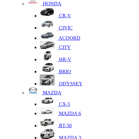
HONDA
CR-V
CIVIC
ACOORD
CITY
HR-V
BRIO
ODYSSEY
MAZDA
CX-5
MAZDA 6
BT-50
MAZDA 3