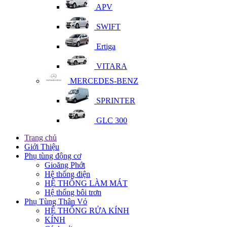
APV
SWIFT
Ertiga
VITARA
MERCEDES-BENZ
SPRINTER
GLC 300
Trang chủ
Giới Thiệu
Phụ tùng động cơ
Gioăng Phớt
Hệ thống điện
HỆ THỐNG LÀM MÁT
Hệ thống bôi trơn
Phụ Tùng Thân Vỏ
HỆ THỐNG RỬA KÍNH
KÍNH