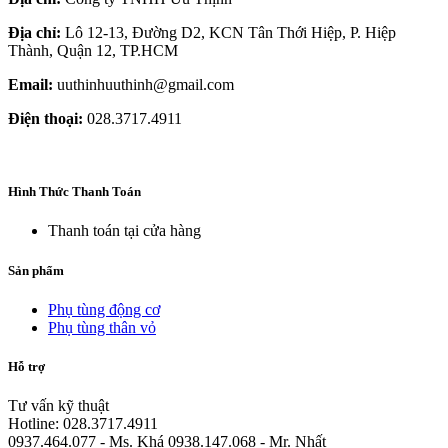
Địa chỉ:
Lô 12-13, Đường D2, KCN Tân Thới Hiệp, P. Hiệp
Thành, Quận 12, TP.HCM
Email:
uuthinhuuthinh@gmail.com
Điện thoại:
028.3717.4911
Hình Thức Thanh Toán
Thanh toán tại cửa hàng
Sản phẩm
Phụ tùng động cơ
Phụ tùng thân vỏ
Hỗ trợ
Tư vấn kỹ thuật
Hotline: 028.3717.4911
0937.464.077 - Ms. Khá 0938.147.068 - Mr. Nhất