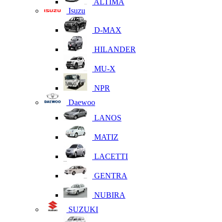
ALTIMA
Isuzu
D-MAX
HILANDER
MU-X
NPR
Daewoo
LANOS
MATIZ
LACETTI
GENTRA
NUBIRA
SUZUKI