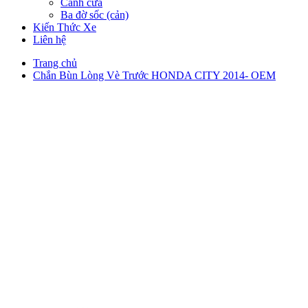
Cánh cửa
Ba đờ sốc (cản)
Kiến Thức Xe
Liên hệ
Trang chủ
Chắn Bùn Lòng Vè Trước HONDA CITY 2014- OEM