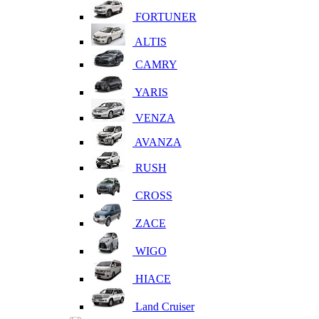
FORTUNER
ALTIS
CAMRY
YARIS
VENZA
AVANZA
RUSH
CROSS
ZACE
WIGO
HIACE
Land Cruiser