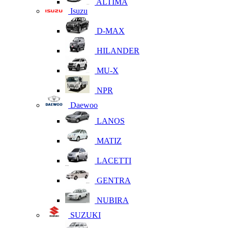
ALTIMA
Isuzu
D-MAX
HILANDER
MU-X
NPR
Daewoo
LANOS
MATIZ
LACETTI
GENTRA
NUBIRA
SUZUKI