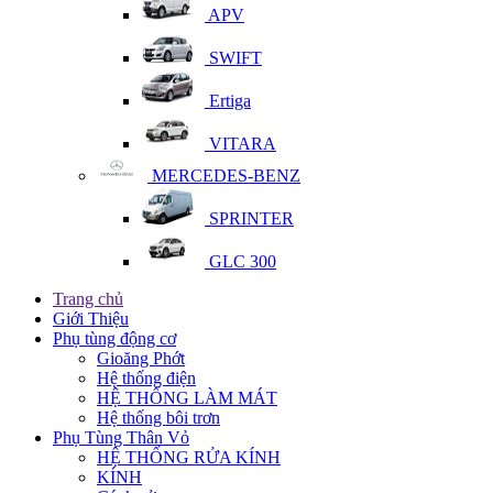
APV
SWIFT
Ertiga
VITARA
MERCEDES-BENZ
SPRINTER
GLC 300
Trang chủ
Giới Thiệu
Phụ tùng động cơ
Gioăng Phớt
Hệ thống điện
HỆ THỐNG LÀM MÁT
Hệ thống bôi trơn
Phụ Tùng Thân Vỏ
HỆ THỐNG RỬA KÍNH
KÍNH