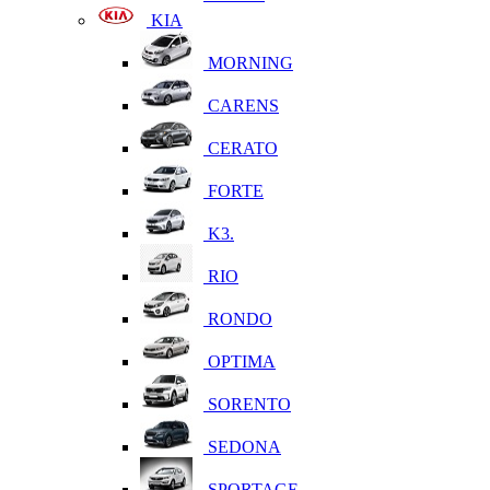
KIA
MORNING
CARENS
CERATO
FORTE
K3.
RIO
RONDO
OPTIMA
SORENTO
SEDONA
SPORTAGE