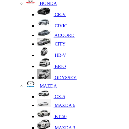
HONDA
CR-V
CIVIC
ACOORD
CITY
HR-V
BRIO
ODYSSEY
MAZDA
CX-5
MAZDA 6
BT-50
MAZDA 3