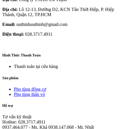
Địa chỉ:
Lô 12-13, Đường D2, KCN Tân Thới Hiệp, P. Hiệp
Thành, Quận 12, TP.HCM
Email:
uuthinhuuthinh@gmail.com
Điện thoại:
028.3717.4911
Hình Thức Thanh Toán
Thanh toán tại cửa hàng
Sản phẩm
Phụ tùng động cơ
Phụ tùng thân vỏ
Hỗ trợ
Tư vấn kỹ thuật
Hotline: 028.3717.4911
0937.464.077 - Ms. Khá 0938.147.068 - Mr. Nhất