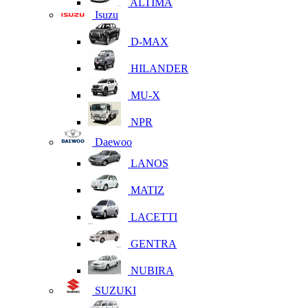
ALTIMA
Isuzu
D-MAX
HILANDER
MU-X
NPR
Daewoo
LANOS
MATIZ
LACETTI
GENTRA
NUBIRA
SUZUKI