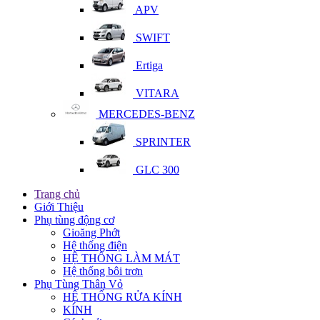
APV
SWIFT
Ertiga
VITARA
MERCEDES-BENZ
SPRINTER
GLC 300
Trang chủ
Giới Thiệu
Phụ tùng động cơ
Gioăng Phớt
Hệ thống điện
HỆ THỐNG LÀM MÁT
Hệ thống bôi trơn
Phụ Tùng Thân Vỏ
HỆ THỐNG RỬA KÍNH
KÍNH