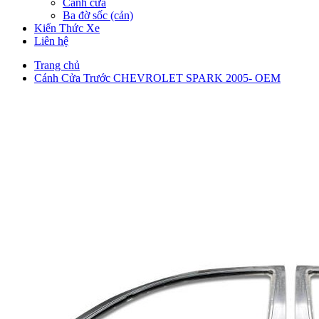
Cánh cửa
Ba đờ sốc (cản)
Kiến Thức Xe
Liên hệ
Trang chủ
Cánh Cửa Trước CHEVROLET SPARK 2005- OEM