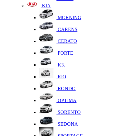
KIA
MORNING
CARENS
CERATO
FORTE
K3.
RIO
RONDO
OPTIMA
SORENTO
SEDONA
SPORTAGE