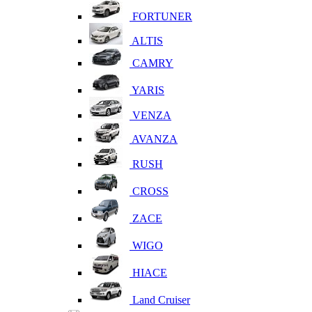
FORTUNER
ALTIS
CAMRY
YARIS
VENZA
AVANZA
RUSH
CROSS
ZACE
WIGO
HIACE
Land Cruiser