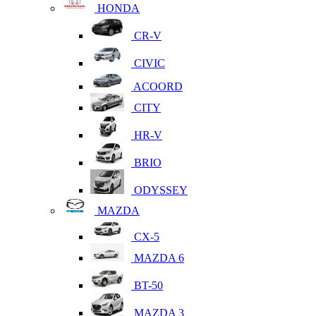
HONDA
CR-V
CIVIC
ACOORD
CITY
HR-V
BRIO
ODYSSEY
MAZDA
CX-5
MAZDA 6
BT-50
MAZDA 3