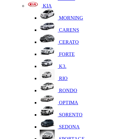
KIA
MORNING
CARENS
CERATO
FORTE
K3.
RIO
RONDO
OPTIMA
SORENTO
SEDONA
SPORTAGE