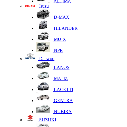
ALTIMA
Isuzu
D-MAX
HILANDER
MU-X
NPR
Daewoo
LANOS
MATIZ
LACETTI
GENTRA
NUBIRA
SUZUKI