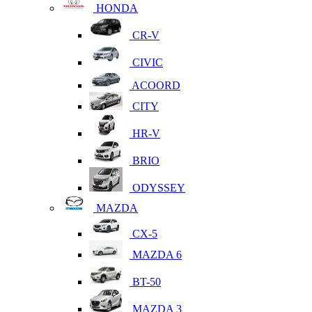
HONDA
CR-V
CIVIC
ACOORD
CITY
HR-V
BRIO
ODYSSEY
MAZDA
CX-5
MAZDA 6
BT-50
MAZDA 3