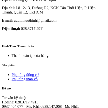
Địa chỉ:
Lô 12-13, Đường D2, KCN Tân Thới Hiệp, P. Hiệp
Thành, Quận 12, TP.HCM
Email:
uuthinhuuthinh@gmail.com
Điện thoại:
028.3717.4911
Hình Thức Thanh Toán
Thanh toán tại cửa hàng
Sản phẩm
Phụ tùng động cơ
Phụ tùng thân vỏ
Hỗ trợ
Tư vấn kỹ thuật
Hotline: 028.3717.4911
0937.464.077 - Ms. Khá 0938.147.068 - Mr. Nhất