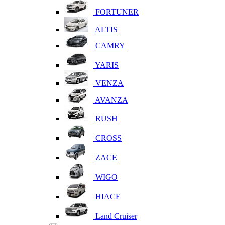
FORTUNER
ALTIS
CAMRY
YARIS
VENZA
AVANZA
RUSH
CROSS
ZACE
WIGO
HIACE
Land Cruiser