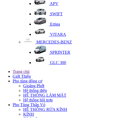
APV
SWIFT
Ertiga
VITARA
MERCEDES-BENZ
SPRINTER
GLC 300
Trang chủ
Giới Thiệu
Phụ tùng động cơ
Gioăng Phớt
Hệ thống điện
HỆ THỐNG LÀM MÁT
Hệ thống bôi trơn
Phụ Tùng Thân Vỏ
HỆ THỐNG RỬA KÍNH
KÍNH