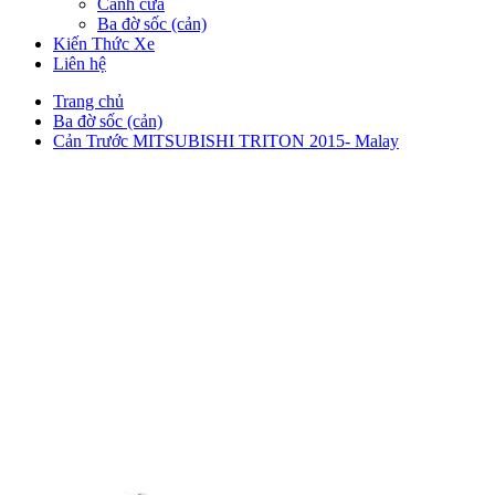
Cánh cửa
Ba đờ sốc (cản)
Kiến Thức Xe
Liên hệ
Trang chủ
Ba đờ sốc (cản)
Cản Trước MITSUBISHI TRITON 2015- Malay