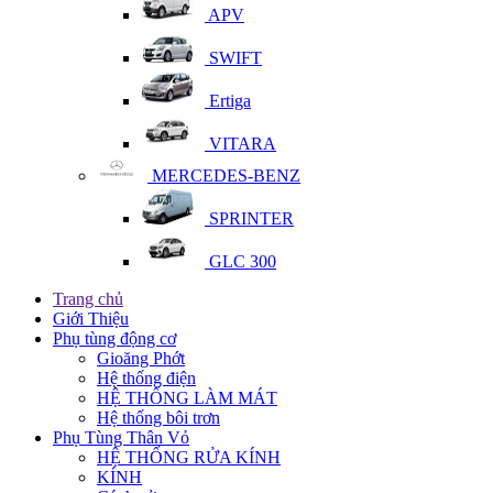
APV
SWIFT
Ertiga
VITARA
MERCEDES-BENZ
SPRINTER
GLC 300
Trang chủ
Giới Thiệu
Phụ tùng động cơ
Gioăng Phớt
Hệ thống điện
HỆ THỐNG LÀM MÁT
Hệ thống bôi trơn
Phụ Tùng Thân Vỏ
HỆ THỐNG RỬA KÍNH
KÍNH