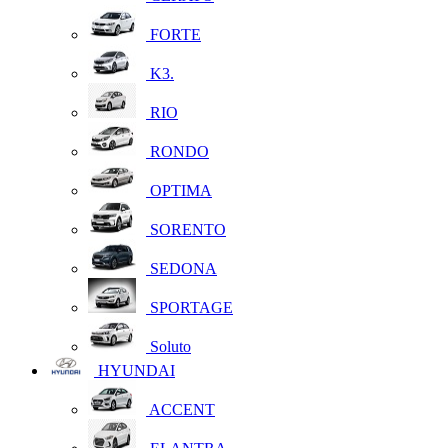
FORTE
K3.
RIO
RONDO
OPTIMA
SORENTO
SEDONA
SPORTAGE
Soluto
HYUNDAI
ACCENT