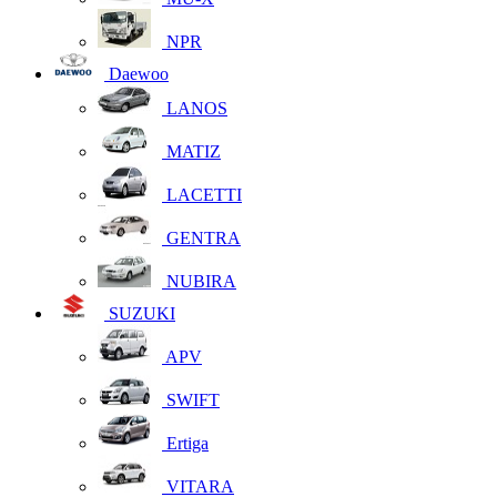
NPR
Daewoo
LANOS
MATIZ
LACETTI
GENTRA
NUBIRA
SUZUKI
APV
SWIFT
Ertiga
VITARA