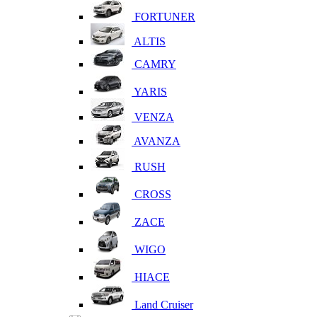
FORTUNER
ALTIS
CAMRY
YARIS
VENZA
AVANZA
RUSH
CROSS
ZACE
WIGO
HIACE
Land Cruiser