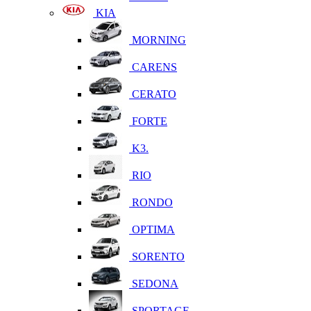
KIA
MORNING
CARENS
CERATO
FORTE
K3.
RIO
RONDO
OPTIMA
SORENTO
SEDONA
SPORTAGE