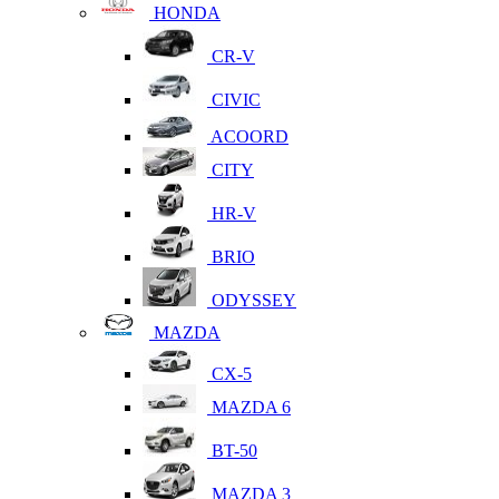
HONDA
CR-V
CIVIC
ACOORD
CITY
HR-V
BRIO
ODYSSEY
MAZDA
CX-5
MAZDA 6
BT-50
MAZDA 3