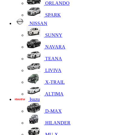
ORLANDO
SPARK
NISSAN
SUNNY
NAVARA
TEANA
LIVIVA
X-TRAIL
ALTIMA
Isuzu
D-MAX
HILANDER
MU-X