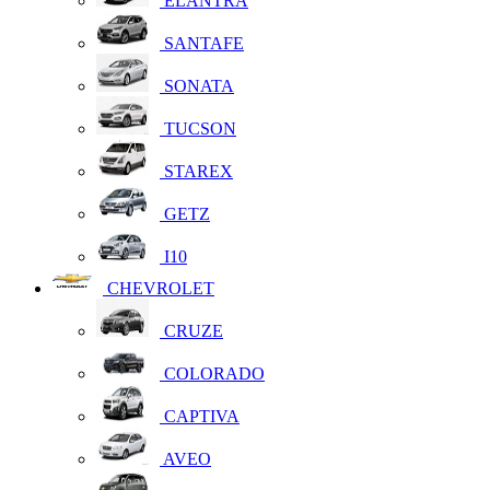
ELANTRA
SANTAFE
SONATA
TUCSON
STAREX
GETZ
I10
CHEVROLET
CRUZE
COLORADO
CAPTIVA
AVEO