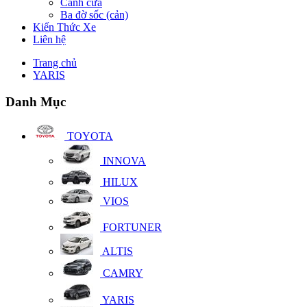
Cánh cửa
Ba đờ sốc (cản)
Kiến Thức Xe
Liên hệ
Trang chủ
YARIS
Danh Mục
TOYOTA
INNOVA
HILUX
VIOS
FORTUNER
ALTIS
CAMRY
YARIS