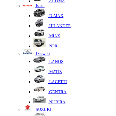
ALTIMA
Isuzu
D-MAX
HILANDER
MU-X
NPR
Daewoo
LANOS
MATIZ
LACETTI
GENTRA
NUBIRA
SUZUKI