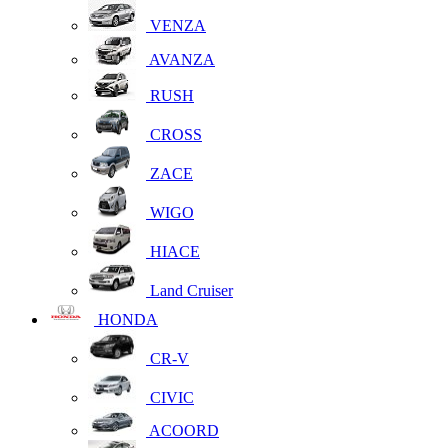
VENZA
AVANZA
RUSH
CROSS
ZACE
WIGO
HIACE
Land Cruiser
HONDA
CR-V
CIVIC
ACOORD