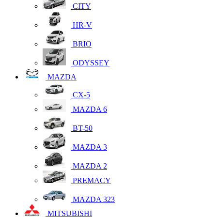
CITY
HR-V
BRIO
ODYSSEY
MAZDA
CX-5
MAZDA 6
BT-50
MAZDA 3
MAZDA 2
PREMACY
MAZDA 323
MITSUBISHI