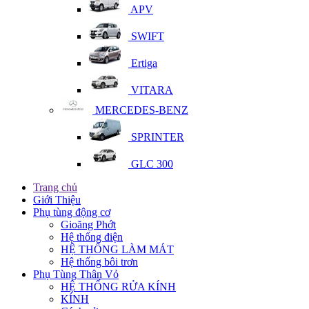
APV
SWIFT
Ertiga
VITARA
MERCEDES-BENZ
SPRINTER
GLC 300
Trang chủ
Giới Thiệu
Phụ tùng động cơ
Gioăng Phớt
Hệ thống điện
HỆ THỐNG LÀM MÁT
Hệ thống bôi trơn
Phụ Tùng Thân Vỏ
HỆ THỐNG RỬA KÍNH
KÍNH