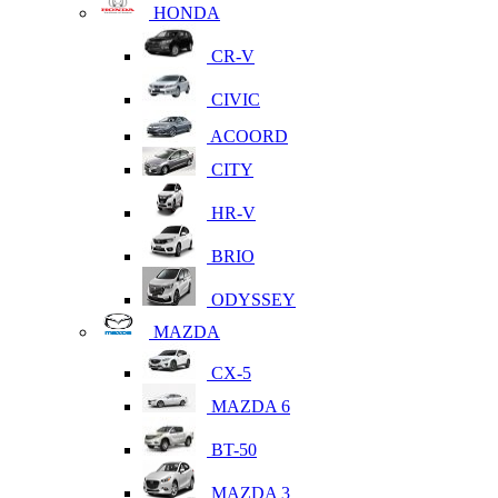
HONDA
CR-V
CIVIC
ACOORD
CITY
HR-V
BRIO
ODYSSEY
MAZDA
CX-5
MAZDA 6
BT-50
MAZDA 3