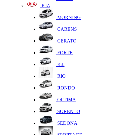
KIA
MORNING
CARENS
CERATO
FORTE
K3.
RIO
RONDO
OPTIMA
SORENTO
SEDONA
SPORTAGE