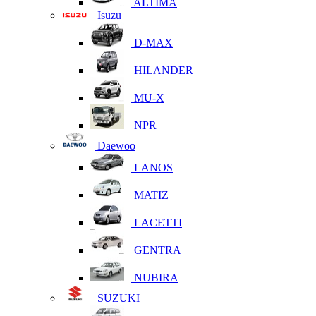
ALTIMA
Isuzu
D-MAX
HILANDER
MU-X
NPR
Daewoo
LANOS
MATIZ
LACETTI
GENTRA
NUBIRA
SUZUKI