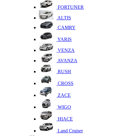
FORTUNER
ALTIS
CAMRY
YARIS
VENZA
AVANZA
RUSH
CROSS
ZACE
WIGO
HIACE
Land Cruiser