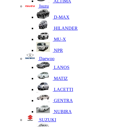
ALTIMA
Isuzu
D-MAX
HILANDER
MU-X
NPR
Daewoo
LANOS
MATIZ
LACETTI
GENTRA
NUBIRA
SUZUKI