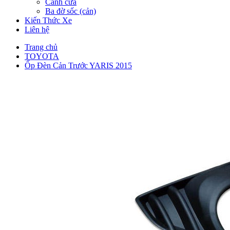
Cánh cửa
Ba đờ sốc (cản)
Kiến Thức Xe
Liên hệ
Trang chủ
TOYOTA
Ốp Đèn Cản Trước YARIS 2015