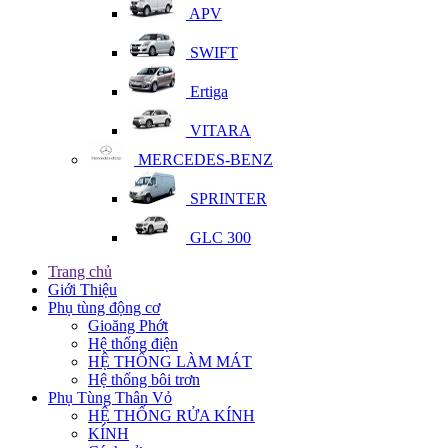
APV
SWIFT
Ertiga
VITARA
MERCEDES-BENZ
SPRINTER
GLC 300
Trang chủ
Giới Thiệu
Phụ tùng động cơ
Gioăng Phớt
Hệ thống điện
HỆ THỐNG LÀM MÁT
Hệ thống bôi trơn
Phụ Tùng Thân Vỏ
HỆ THỐNG RỬA KÍNH
KÍNH