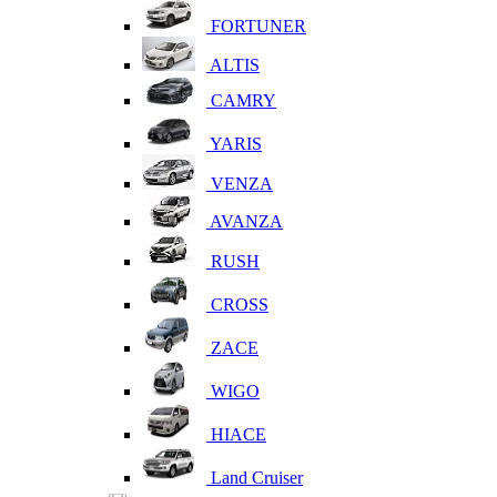
FORTUNER
ALTIS
CAMRY
YARIS
VENZA
AVANZA
RUSH
CROSS
ZACE
WIGO
HIACE
Land Cruiser