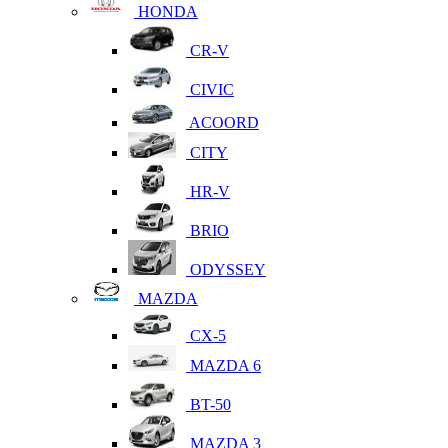
HONDA
CR-V
CIVIC
ACOORD
CITY
HR-V
BRIO
ODYSSEY
MAZDA
CX-5
MAZDA 6
BT-50
MAZDA 3