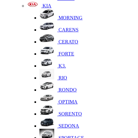
KIA
MORNING
CARENS
CERATO
FORTE
K3.
RIO
RONDO
OPTIMA
SORENTO
SEDONA
SPORTAGE