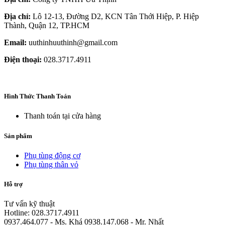
Địa chỉ:
Lô 12-13, Đường D2, KCN Tân Thới Hiệp, P. Hiệp
Thành, Quận 12, TP.HCM
Email:
uuthinhuuthinh@gmail.com
Điện thoại:
028.3717.4911
Hình Thức Thanh Toán
Thanh toán tại cửa hàng
Sản phẩm
Phụ tùng động cơ
Phụ tùng thân vỏ
Hỗ trợ
Tư vấn kỹ thuật
Hotline: 028.3717.4911
0937.464.077 - Ms. Khá 0938.147.068 - Mr. Nhất