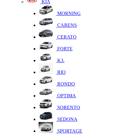
KIA
MORNING
CARENS
CERATO
FORTE
K3.
RIO
RONDO
OPTIMA
SORENTO
SEDONA
SPORTAGE