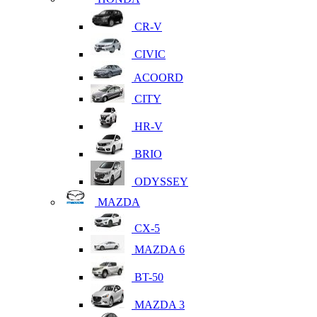
CR-V
CIVIC
ACOORD
CITY
HR-V
BRIO
ODYSSEY
MAZDA
CX-5
MAZDA 6
BT-50
MAZDA 3