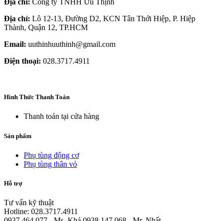
Địa chỉ:
Công ty TNHH Ưu Thịnh
Địa chỉ:
Lô 12-13, Đường D2, KCN Tân Thới Hiệp, P. Hiệp
Thành, Quận 12, TP.HCM
Email:
uuthinhuuthinh@gmail.com
Điện thoại:
028.3717.4911
Hình Thức Thanh Toán
Thanh toán tại cửa hàng
Sản phẩm
Phụ tùng động cơ
Phụ tùng thân vỏ
Hỗ trợ
Tư vấn kỹ thuật
Hotline: 028.3717.4911
0937.464.077 - Ms. Khá 0938.147.068 - Mr. Nhất