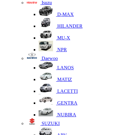
Isuzu
D-MAX
HILANDER
MU-X
NPR
Daewoo
LANOS
MATIZ
LACETTI
GENTRA
NUBIRA
SUZUKI