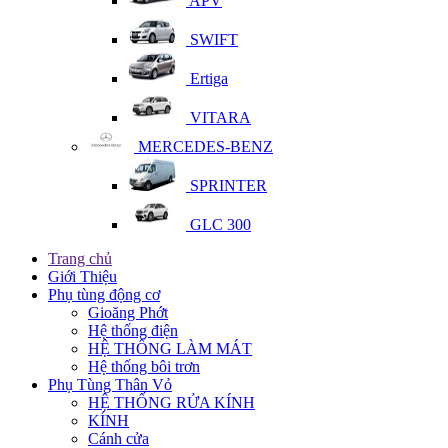
APV
SWIFT
Ertiga
VITARA
MERCEDES-BENZ
SPRINTER
GLC 300
Trang chủ
Giới Thiệu
Phụ tùng động cơ
Gioăng Phớt
Hệ thống điện
HỆ THỐNG LÀM MÁT
Hệ thống bôi trơn
Phụ Tùng Thân Vỏ
HỆ THỐNG RỬA KÍNH
KÍNH
Cánh cửa