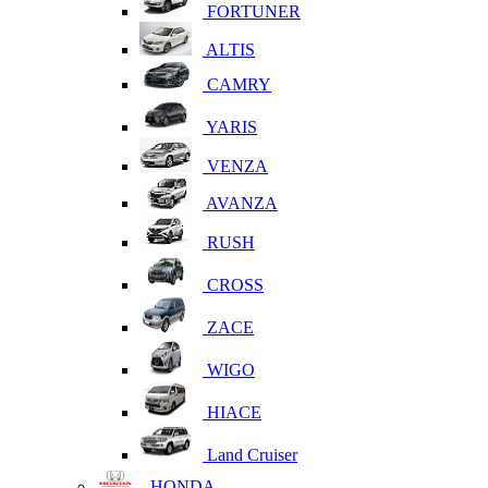
FORTUNER
ALTIS
CAMRY
YARIS
VENZA
AVANZA
RUSH
CROSS
ZACE
WIGO
HIACE
Land Cruiser
HONDA