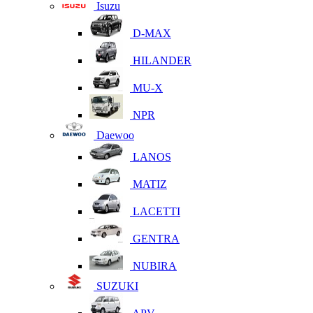
Isuzu
D-MAX
HILANDER
MU-X
NPR
Daewoo
LANOS
MATIZ
LACETTI
GENTRA
NUBIRA
SUZUKI