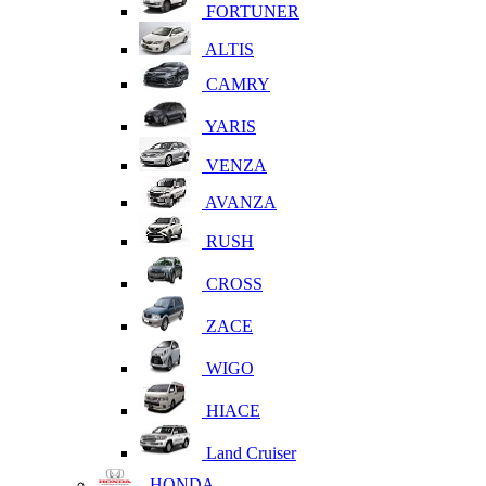
FORTUNER
ALTIS
CAMRY
YARIS
VENZA
AVANZA
RUSH
CROSS
ZACE
WIGO
HIACE
Land Cruiser
HONDA