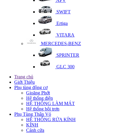
APV
SWIFT
Ertiga
VITARA
MERCEDES-BENZ
SPRINTER
GLC 300
Trang chủ
Giới Thiệu
Phụ tùng động cơ
Gioăng Phớt
Hệ thống điện
HỆ THỐNG LÀM MÁT
Hệ thống bôi trơn
Phụ Tùng Thân Vỏ
HỆ THỐNG RỬA KÍNH
KÍNH
Cánh cửa