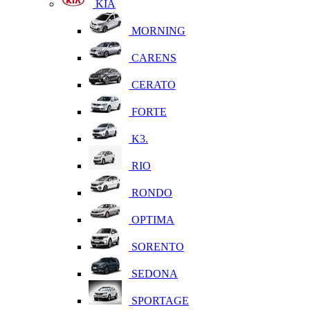
KIA
MORNING
CARENS
CERATO
FORTE
K3.
RIO
RONDO
OPTIMA
SORENTO
SEDONA
SPORTAGE