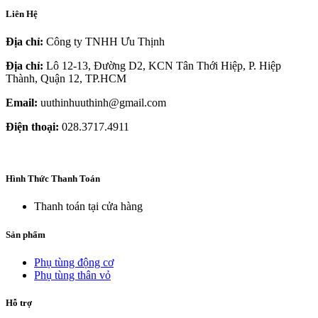
Liên Hệ
Địa chỉ:
Công ty TNHH Ưu Thịnh
Địa chỉ:
Lô 12-13, Đường D2, KCN Tân Thới Hiệp, P. Hiệp
Thành, Quận 12, TP.HCM
Email:
uuthinhuuthinh@gmail.com
Điện thoại:
028.3717.4911
Hình Thức Thanh Toán
Thanh toán tại cửa hàng
Sản phẩm
Phụ tùng động cơ
Phụ tùng thân vỏ
Hỗ trợ