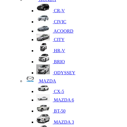
CR-V
CIVIC
ACOORD
CITY
HR-V
BRIO
ODYSSEY
MAZDA
CX-5
MAZDA 6
BT-50
MAZDA 3