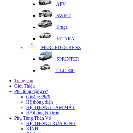
APV
SWIFT
Ertiga
VITARA
MERCEDES-BENZ
SPRINTER
GLC 300
Trang chủ
Giới Thiệu
Phụ tùng động cơ
Gioăng Phớt
Hệ thống điện
HỆ THỐNG LÀM MÁT
Hệ thống bôi trơn
Phụ Tùng Thân Vỏ
HỆ THỐNG RỬA KÍNH
KÍNH