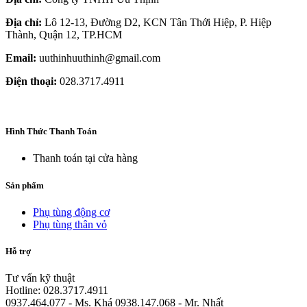
Địa chỉ:
Lô 12-13, Đường D2, KCN Tân Thới Hiệp, P. Hiệp
Thành, Quận 12, TP.HCM
Email:
uuthinhuuthinh@gmail.com
Điện thoại:
028.3717.4911
Hình Thức Thanh Toán
Thanh toán tại cửa hàng
Sản phẩm
Phụ tùng động cơ
Phụ tùng thân vỏ
Hỗ trợ
Tư vấn kỹ thuật
Hotline: 028.3717.4911
0937.464.077 - Ms. Khá 0938.147.068 - Mr. Nhất