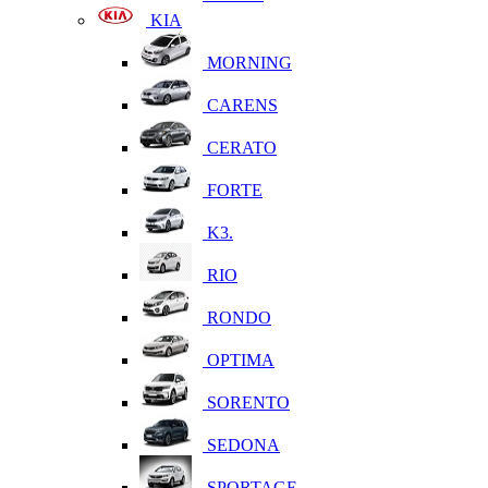
KIA
MORNING
CARENS
CERATO
FORTE
K3.
RIO
RONDO
OPTIMA
SORENTO
SEDONA
SPORTAGE