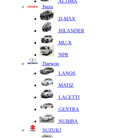
ALTIMA
Isuzu
D-MAX
HILANDER
MU-X
NPR
Daewoo
LANOS
MATIZ
LACETTI
GENTRA
NUBIRA
SUZUKI