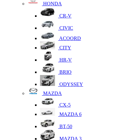
HONDA
CR-V
CIVIC
ACOORD
CITY
HR-V
BRIO
ODYSSEY
MAZDA
CX-5
MAZDA 6
BT-50
MAZDA 3