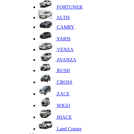
FORTUNER
ALTIS
CAMRY
YARIS
VENZA
AVANZA
RUSH
CROSS
ZACE
WIGO
HIACE
Land Cruiser