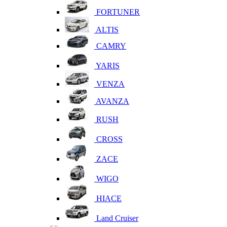
FORTUNER
ALTIS
CAMRY
YARIS
VENZA
AVANZA
RUSH
CROSS
ZACE
WIGO
HIACE
Land Cruiser