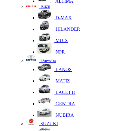
ALTIMA
Isuzu
D-MAX
HILANDER
MU-X
NPR
Daewoo
LANOS
MATIZ
LACETTI
GENTRA
NUBIRA
SUZUKI