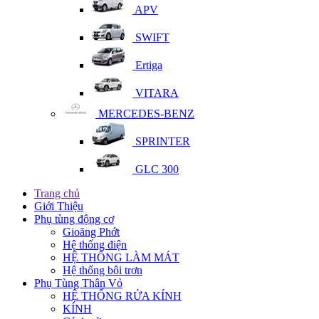
APV
SWIFT
Ertiga
VITARA
MERCEDES-BENZ
SPRINTER
GLC 300
Trang chủ
Giới Thiệu
Phụ tùng động cơ
Gioăng Phớt
Hệ thống điện
HỆ THỐNG LÀM MÁT
Hệ thống bôi trơn
Phụ Tùng Thân Vỏ
HỆ THỐNG RỬA KÍNH
KÍNH