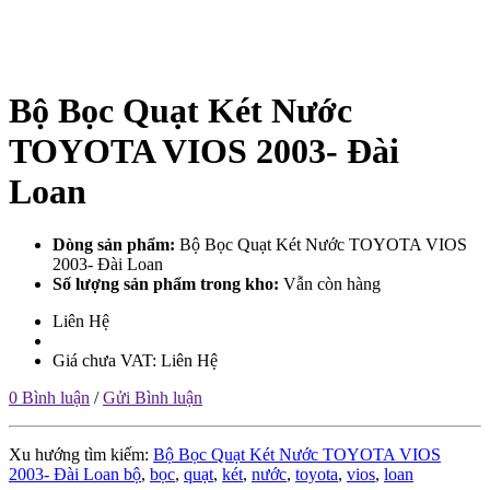
Bộ Bọc Quạt Két Nước
TOYOTA VIOS 2003- Đài
Loan
Dòng sản phẩm:
Bộ Bọc Quạt Két Nước TOYOTA VIOS
2003- Đài Loan
Số lượng sản phẩm trong kho:
Vẫn còn hàng
Liên Hệ
Giá chưa VAT: Liên Hệ
0 Bình luận
/
Gửi Bình luận
Xu hướng tìm kiếm:
Bộ Bọc Quạt Két Nước TOYOTA VIOS
2003- Đài Loan bộ
,
bọc
,
quạt
,
két
,
nước
,
toyota
,
vios
,
loan