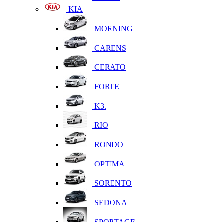
KIA
MORNING
CARENS
CERATO
FORTE
K3.
RIO
RONDO
OPTIMA
SORENTO
SEDONA
SPORTAGE