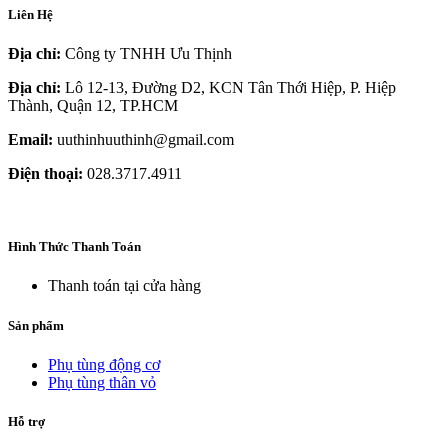
Liên Hệ
Địa chỉ:
Công ty TNHH Ưu Thịnh
Địa chỉ:
Lô 12-13, Đường D2, KCN Tân Thới Hiệp, P. Hiệp
Thành, Quận 12, TP.HCM
Email:
uuthinhuuthinh@gmail.com
Điện thoại:
028.3717.4911
Hình Thức Thanh Toán
Thanh toán tại cửa hàng
Sản phẩm
Phụ tùng động cơ
Phụ tùng thân vỏ
Hỗ trợ