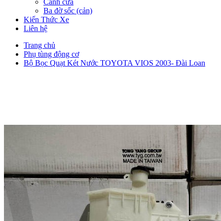
Cánh cửa
Ba đờ sốc (cản)
Kiến Thức Xe
Liên hệ
Trang chủ
Phụ tùng động cơ
Bộ Bọc Quạt Két Nước TOYOTA VIOS 2003- Đài Loan