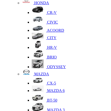
HONDA
CR-V
CIVIC
ACOORD
CITY
HR-V
BRIO
ODYSSEY
MAZDA
CX-5
MAZDA 6
BT-50
MAZDA 3