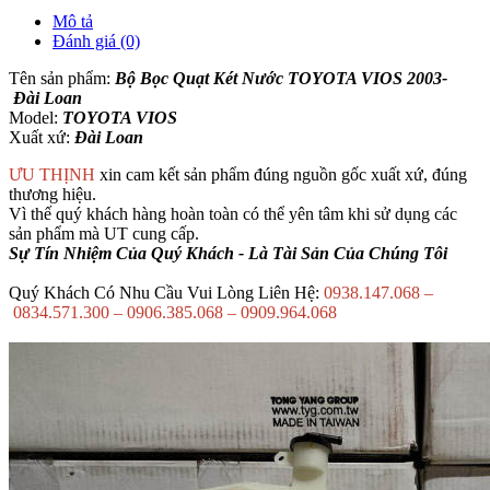
Mô tả
Đánh giá (0)
Tên sản phẩm:
Bộ Bọc Quạt Két Nước TOYOTA VIOS 2003-
Đài Loan
Model:
TOYOTA VIOS
Xuất xứ:
Đài Loan
ƯU THỊNH
xin cam kết sản phẩm đúng nguồn gốc xuất xứ, đúng
thương hiệu.
Vì thế quý khách hàng hoàn toàn có thể yên tâm khi sử dụng các
sản phẩm mà UT cung cấp.
Sự Tín Nhiệm Của Quý Khách - Là Tài Sản Của Chúng Tôi
Quý Khách Có Nhu Cầu Vui Lòng Liên Hệ:
0938.147.068 –
0834.571.300 – 0906.385.068 – 0909.964.068