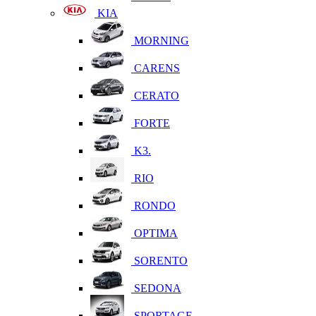
KIA
MORNING
CARENS
CERATO
FORTE
K3.
RIO
RONDO
OPTIMA
SORENTO
SEDONA
SPORTAGE