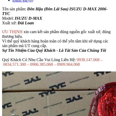
Đánh giá (0)
Tên sản phẩm:
Đèn Hậu (Đèn Lái Sau) ISUZU D-MAX 2006-
TYC
Model:
ISUZU D-MAX
Xuất xứ:
Đài Loan
ƯU THỊNH
xin cam kết sản phẩm đúng nguồn gốc xuất xứ, đúng
thương hiệu.
Vì thế quý khách hàng hoàn toàn có thể yên tâm khi sử dụng các
sản phẩm mà UT cung cấp.
Sự Tín Nhiệm Của Quý Khách - Là Tài Sản Của Chúng Tôi
Quý Khách Có Nhu Cầu Vui Lòng Liên Hệ:
0938.147.068 –
0834.571.300 – 0906.385.068 – 0909.964.068