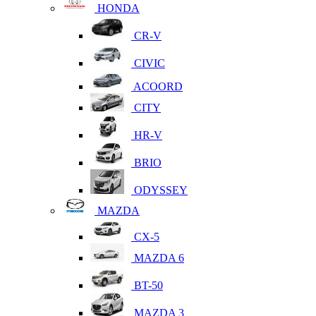
HONDA
CR-V
CIVIC
ACOORD
CITY
HR-V
BRIO
ODYSSEY
MAZDA
CX-5
MAZDA 6
BT-50
MAZDA 3