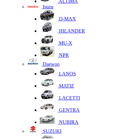
ALTIMA
Isuzu
D-MAX
HILANDER
MU-X
NPR
Daewoo
LANOS
MATIZ
LACETTI
GENTRA
NUBIRA
SUZUKI