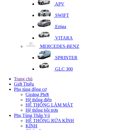
APV
SWIFT
Ertiga
VITARA
MERCEDES-BENZ
SPRINTER
GLC 300
Trang chủ
Giới Thiệu
Phụ tùng động cơ
Gioăng Phớt
Hệ thống điện
HỆ THỐNG LÀM MÁT
Hệ thống bôi trơn
Phụ Tùng Thân Vỏ
HỆ THỐNG RỬA KÍNH
KÍNH