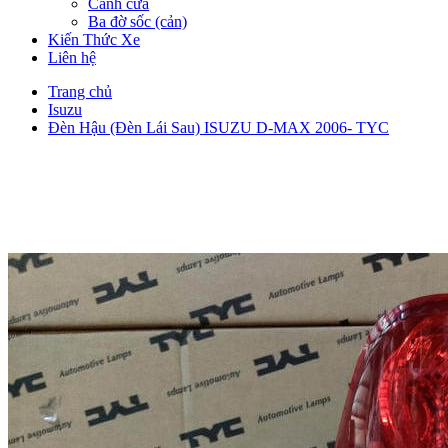
Cánh cửa
Ba đờ sốc (cản)
Kiến Thức Xe
Liên hệ
Trang chủ
Isuzu
Đèn Hậu (Đèn Lái Sau) ISUZU D-MAX 2006- TYC