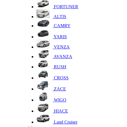
FORTUNER
ALTIS
CAMRY
YARIS
VENZA
AVANZA
RUSH
CROSS
ZACE
WIGO
HIACE
Land Cruiser