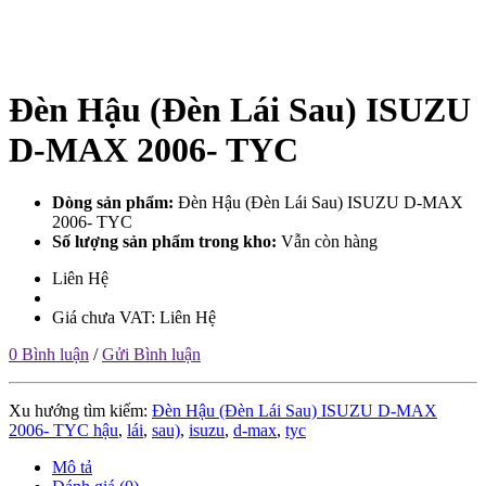
Đèn Hậu (Đèn Lái Sau) ISUZU
D-MAX 2006- TYC
Dòng sản phẩm:
Đèn Hậu (Đèn Lái Sau) ISUZU D-MAX
2006- TYC
Số lượng sản phẩm trong kho:
Vẫn còn hàng
Liên Hệ
Giá chưa VAT: Liên Hệ
0 Bình luận
/
Gửi Bình luận
Xu hướng tìm kiếm:
Đèn Hậu (Đèn Lái Sau) ISUZU D-MAX
2006- TYC hậu
,
lái
,
sau)
,
isuzu
,
d-max
,
tyc
Mô tả