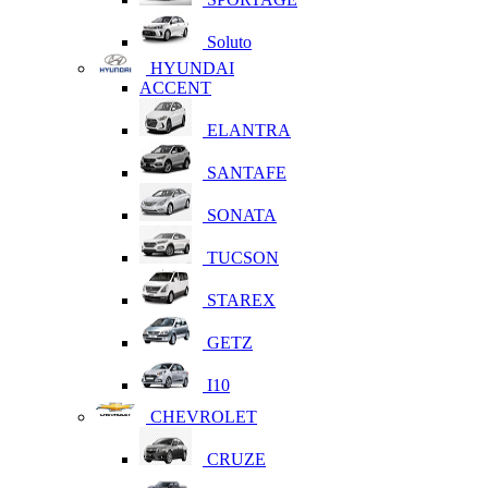
Soluto
HYUNDAI
ACCENT
ELANTRA
SANTAFE
SONATA
TUCSON
STAREX
GETZ
I10
CHEVROLET
CRUZE