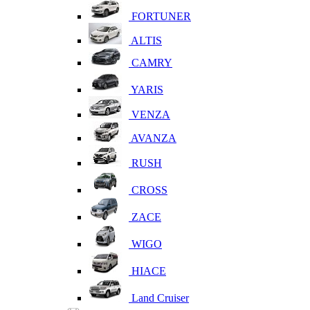
FORTUNER
ALTIS
CAMRY
YARIS
VENZA
AVANZA
RUSH
CROSS
ZACE
WIGO
HIACE
Land Cruiser