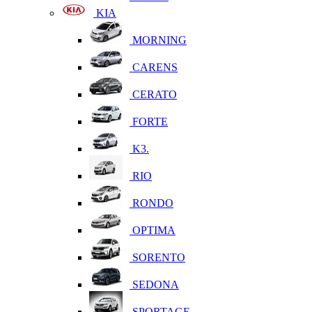
KIA
MORNING
CARENS
CERATO
FORTE
K3.
RIO
RONDO
OPTIMA
SORENTO
SEDONA
SPORTAGE