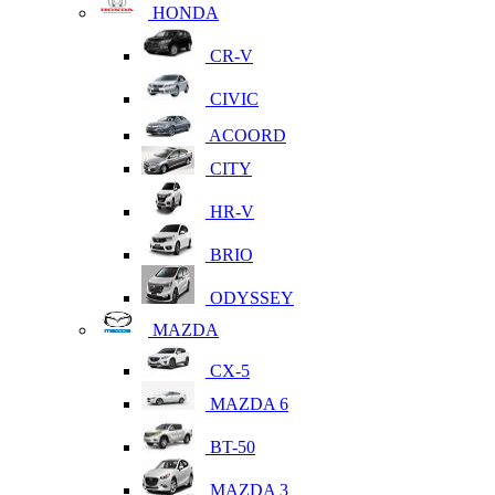
HONDA
CR-V
CIVIC
ACOORD
CITY
HR-V
BRIO
ODYSSEY
MAZDA
CX-5
MAZDA 6
BT-50
MAZDA 3