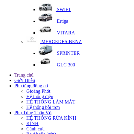
SWIFT
Ertiga
VITARA
MERCEDES-BENZ
SPRINTER
GLC 300
Trang chủ
Giới Thiệu
Phụ tùng động cơ
Gioăng Phớt
Hệ thống điện
HỆ THỐNG LÀM MÁT
Hệ thống bôi trơn
Phụ Tùng Thân Vỏ
HỆ THỐNG RỬA KÍNH
KÍNH
Cánh cửa