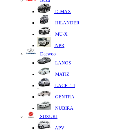
Isuzu
D-MAX
HILANDER
MU-X
NPR
Daewoo
LANOS
MATIZ
LACETTI
GENTRA
NUBIRA
SUZUKI
APV