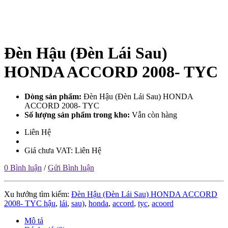
Đèn Hậu (Đèn Lái Sau)
HONDA ACCORD 2008- TYC
Dòng sản phẩm:
Đèn Hậu (Đèn Lái Sau) HONDA
ACCORD 2008- TYC
Số lượng sản phẩm trong kho:
Vẫn còn hàng
Liên Hệ
Giá chưa VAT: Liên Hệ
0 Bình luận
/
Gửi Bình luận
Xu hướng tìm kiếm:
Đèn Hậu (Đèn Lái Sau) HONDA ACCORD
2008- TYC hậu
,
lái
,
sau)
,
honda
,
accord
,
tyc
,
acoord
Mô tả