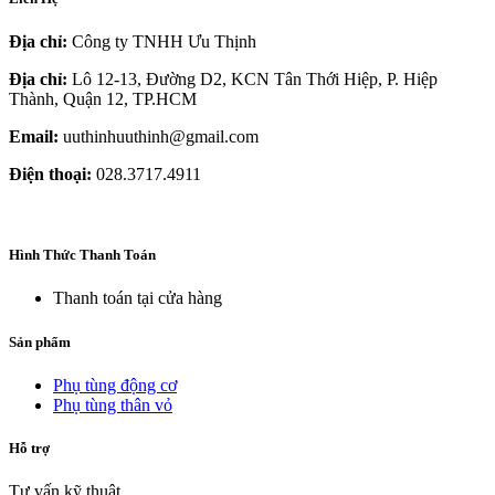
Địa chỉ:
Công ty TNHH Ưu Thịnh
Địa chỉ:
Lô 12-13, Đường D2, KCN Tân Thới Hiệp, P. Hiệp
Thành, Quận 12, TP.HCM
Email:
uuthinhuuthinh@gmail.com
Điện thoại:
028.3717.4911
Hình Thức Thanh Toán
Thanh toán tại cửa hàng
Sản phẩm
Phụ tùng động cơ
Phụ tùng thân vỏ
Hỗ trợ
Tư vấn kỹ thuật