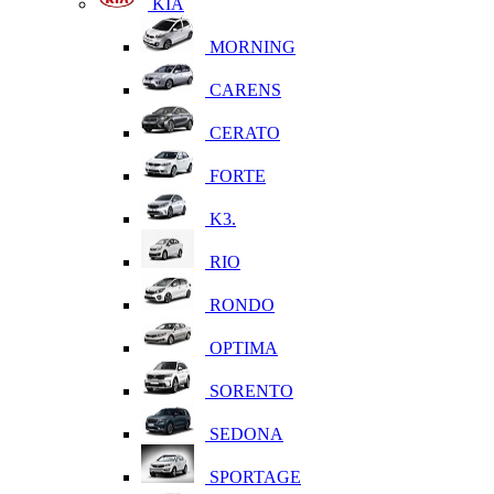
KIA
MORNING
CARENS
CERATO
FORTE
K3.
RIO
RONDO
OPTIMA
SORENTO
SEDONA
SPORTAGE