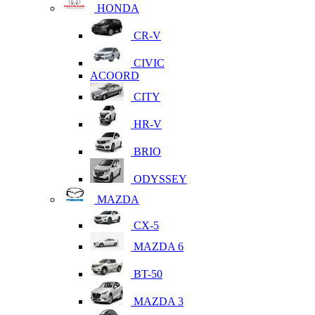
HONDA
CR-V
CIVIC
ACOORD
CITY
HR-V
BRIO
ODYSSEY
MAZDA
CX-5
MAZDA 6
BT-50
MAZDA 3