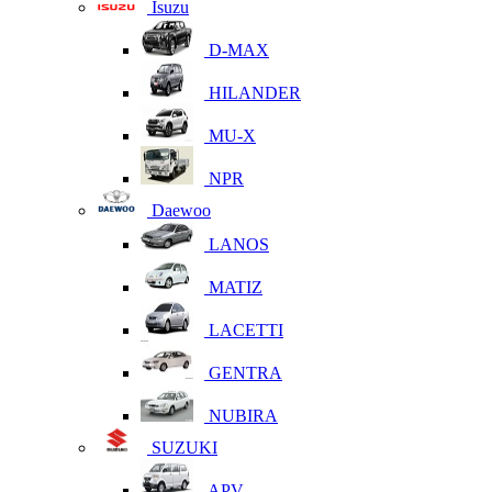
Isuzu
D-MAX
HILANDER
MU-X
NPR
Daewoo
LANOS
MATIZ
LACETTI
GENTRA
NUBIRA
SUZUKI
APV