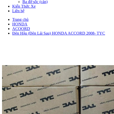
Ba đờ sốc (cản)
Kiến Thức Xe
Liên hệ
Trang chủ
HONDA
ACOORD
Đèn Hậu (Đèn Lái Sau) HONDA ACCORD 2008- TYC