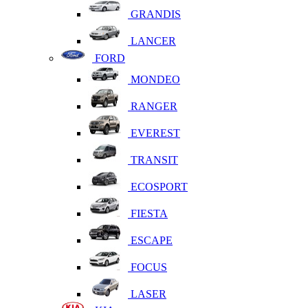
GRANDIS
LANCER
FORD
MONDEO
RANGER
EVEREST
TRANSIT
ECOSPORT
FIESTA
ESCAPE
FOCUS
LASER