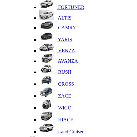
FORTUNER
ALTIS
CAMRY
YARIS
VENZA
AVANZA
RUSH
CROSS
ZACE
WIGO
HIACE
Land Cruiser