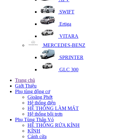
SWIFT
Ertiga
VITARA
MERCEDES-BENZ
SPRINTER
GLC 300
Trang chủ
Giới Thiệu
Phụ tùng động cơ
Gioăng Phớt
Hệ thống điện
HỆ THỐNG LÀM MÁT
Hệ thống bôi trơn
Phụ Tùng Thân Vỏ
HỆ THỐNG RỬA KÍNH
KÍNH
Cánh cửa