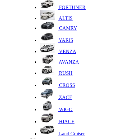
FORTUNER
ALTIS
CAMRY
YARIS
VENZA
AVANZA
RUSH
CROSS
ZACE
WIGO
HIACE
Land Cruiser