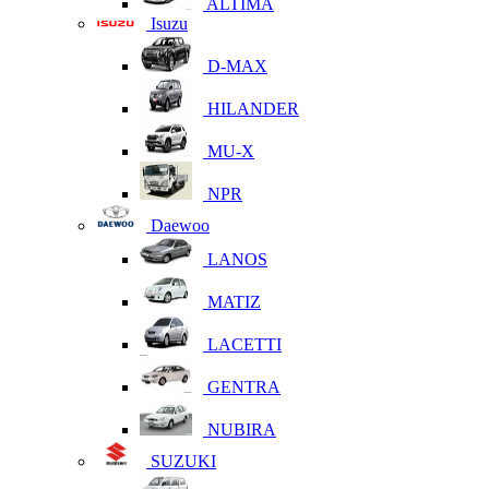
ALTIMA
Isuzu
D-MAX
HILANDER
MU-X
NPR
Daewoo
LANOS
MATIZ
LACETTI
GENTRA
NUBIRA
SUZUKI