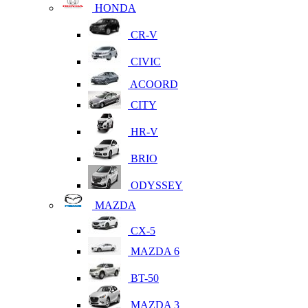
HONDA
CR-V
CIVIC
ACOORD
CITY
HR-V
BRIO
ODYSSEY
MAZDA
CX-5
MAZDA 6
BT-50
MAZDA 3