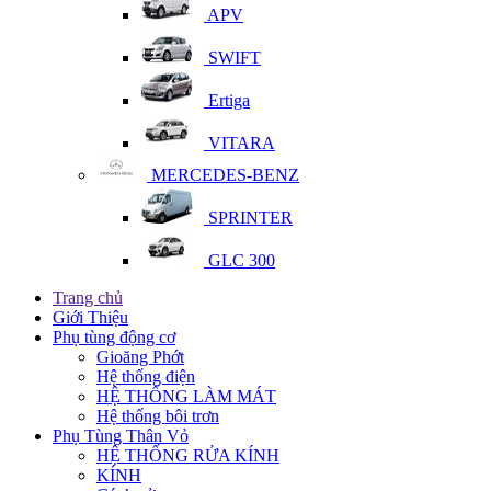
APV
SWIFT
Ertiga
VITARA
MERCEDES-BENZ
SPRINTER
GLC 300
Trang chủ
Giới Thiệu
Phụ tùng động cơ
Gioăng Phớt
Hệ thống điện
HỆ THỐNG LÀM MÁT
Hệ thống bôi trơn
Phụ Tùng Thân Vỏ
HỆ THỐNG RỬA KÍNH
KÍNH