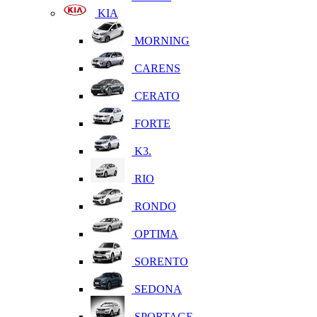
KIA
MORNING
CARENS
CERATO
FORTE
K3.
RIO
RONDO
OPTIMA
SORENTO
SEDONA
SPORTAGE