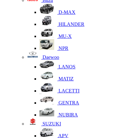
Isuzu
D-MAX
HILANDER
MU-X
NPR
Daewoo
LANOS
MATIZ
LACETTI
GENTRA
NUBIRA
SUZUKI
APV