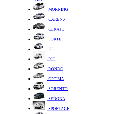
MORNING
CARENS
CERATO
FORTE
K3.
RIO
RONDO
OPTIMA
SORENTO
SEDONA
SPORTAGE