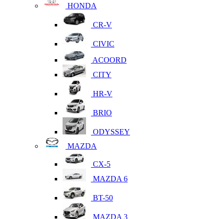
HONDA
CR-V
CIVIC
ACOORD
CITY
HR-V
BRIO
ODYSSEY
MAZDA
CX-5
MAZDA 6
BT-50
MAZDA 3