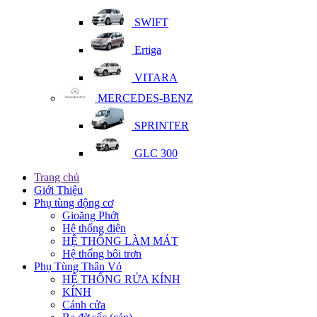
SWIFT
Ertiga
VITARA
MERCEDES-BENZ
SPRINTER
GLC 300
Trang chủ
Giới Thiệu
Phụ tùng động cơ
Gioăng Phớt
Hệ thống điện
HỆ THỐNG LÀM MÁT
Hệ thống bôi trơn
Phụ Tùng Thân Vỏ
HỆ THỐNG RỬA KÍNH
KÍNH
Cánh cửa