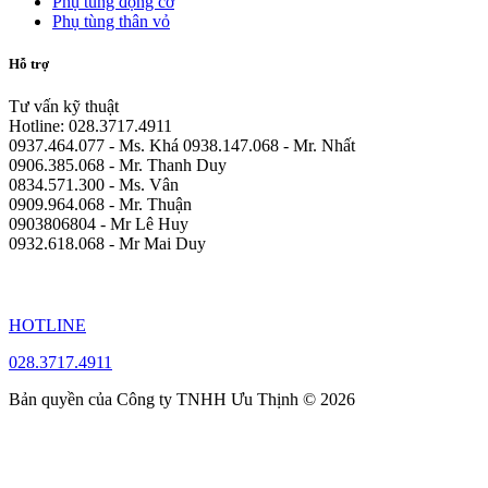
Phụ tùng động cơ
Phụ tùng thân vỏ
Hỗ trợ
Tư vấn kỹ thuật
Hotline: 028.3717.4911
0937.464.077 - Ms. Khá 0938.147.068 - Mr. Nhất
0906.385.068 - Mr. Thanh Duy
0834.571.300 - Ms. Vân
0909.964.068 - Mr. Thuận
0903806804 - Mr Lê Huy
0932.618.068 - Mr Mai Duy
HOTLINE
028.3717.4911
Bản quyền của Công ty TNHH Ưu Thịnh © 2026