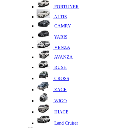
FORTUNER
ALTIS
CAMRY
YARIS
VENZA
AVANZA
RUSH
CROSS
ZACE
WIGO
HIACE
Land Cruiser